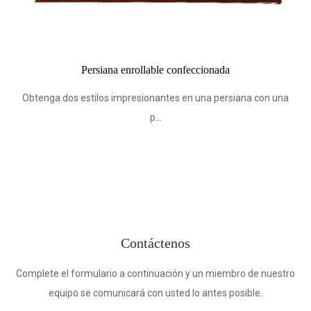
llable confeccionada
Tela opaca para persianas en
personaliz
sionantes en una persiana con una
p...
Obtenga dos estilos impresio
Contáctenos
Complete el formulario a continuación y un miembro de nuestro
equipo se comunicará con usted lo antes posible.