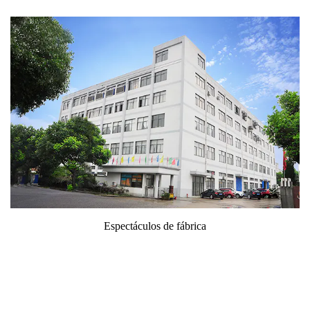
 de fábrica
Antecáma