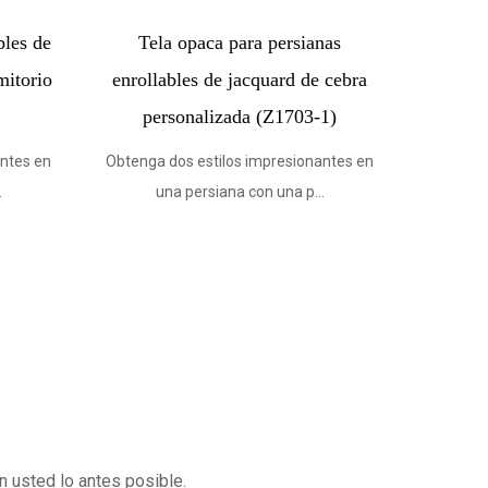
opaca para persianas
Tela para persianas Zebra (Z1
es de jacquard de cebra
Obtenga dos estilos impresionante
onalizada (Z1603-1)
una persiana con una p...
s estilos impresionantes en
persiana con una p...
 usted lo antes posible.