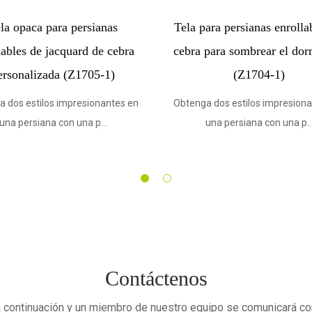
 con
Tela para persianas enrollables de
Tela 
6-1)
cebra para sombrear el dormitorio
enrollabl
(Z1702-1)
pers
es en
Obtenga dos estilos impresionantes en
Obtenga do
una persiana con una p...
una 
Contáctenos
a continuación y un miembro de nuestro equipo se comunicará con