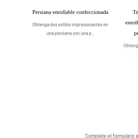
 opaca para persianas
Tela para persianas de cebra
bles de jacquard de cebra
colores personalizados (Z160
sonalizada (Z1703-1)
Obtenga dos estilos impresionant
una persiana con una p...
os estilos impresionantes en
a persiana con una p...
Complete el formulario 