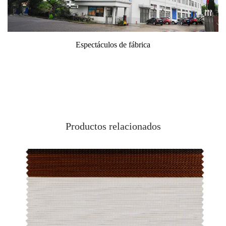
ábrica
Antecámara
Productos relacionados