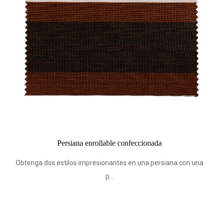
le confeccionada
Tela opaca para persianas enroll
personalizada 
ntes en una persiana con una
.
Obtenga dos estilos impresionant
p...